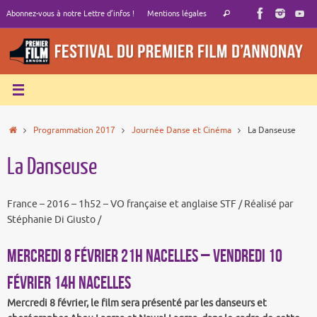
Passer
Recherche
Abonnez-vous à notre Lettre d’infos !
Mentions légales
Rechercher
au
pour
contenu
:
Accueil
Programmation 2017
Journée Danse et Cinéma
La Danseuse
La Danseuse
France – 2016 – 1h52 – VO française et anglaise STF / Réalisé par
Stéphanie Di Giusto /
MERCREDI 8 FÉVRIER 21h NACELLES – VENDREDI 10
FÉVRIER 14h NACELLES
Mercredi 8 février, le film sera présenté par les danseurs et