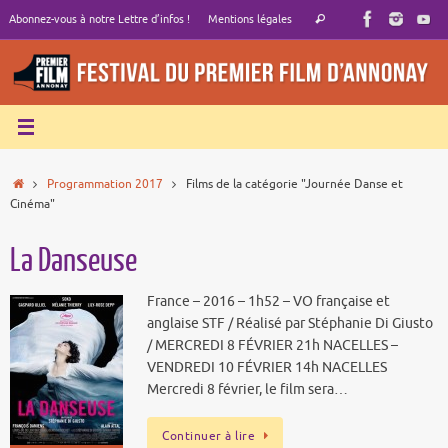
Passer
Recherche
Abonnez-vous à notre Lettre d’infos !
Mentions légales
Rechercher
au
pour
contenu
:
Accueil
Programmation 2017
Films de la catégorie "Journée Danse et
Cinéma"
La Danseuse
France – 2016 – 1h52 – VO française et
anglaise STF / Réalisé par Stéphanie Di Giusto
/ MERCREDI 8 FÉVRIER 21h NACELLES –
VENDREDI 10 FÉVRIER 14h NACELLES
Mercredi 8 février, le film sera…
Continuer à lire