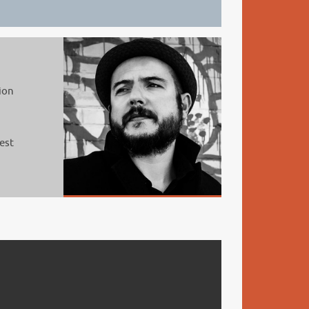
ion
est