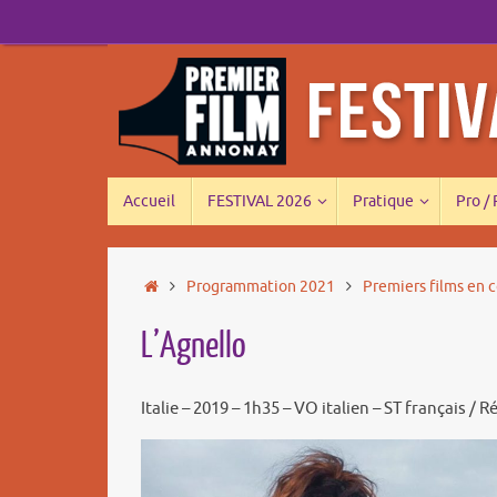
Passer
au
contenu
Passer
Accueil
FESTIVAL 2026
Pratique
Pro /
au
contenu
Accueil
Programmation 2021
Premiers films en 
L’Agnello
Italie – 2019 – 1h35 – VO italien – ST français / 