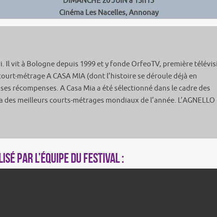
DIMANCHE 20 JUIN à 15h15
Cinéma Les Nacelles, Annonay
i. Il vit à Bologne depuis 1999 et y fonde OrfeoTV, première télévis
le court-métrage A CASA MIA (dont l’histoire se déroule déjà en
es récompenses. A Casa Mia a été sélectionné dans le cadre des
a des meilleurs courts-métrages mondiaux de l’année. L’AGNELLO 
sé par l’équipe du festival :