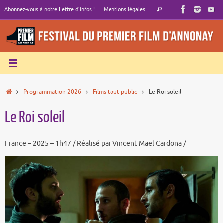
Passer
Recherche
Abonnez-vous à notre Lettre d’infos !
Mentions légales
Rechercher
au
pour
contenu
:
Accueil
Programmation 2026
Films tout public
Le Roi soleil
Le Roi soleil
France – 2025 – 1h47 / Réalisé par Vincent Maël Cardona /