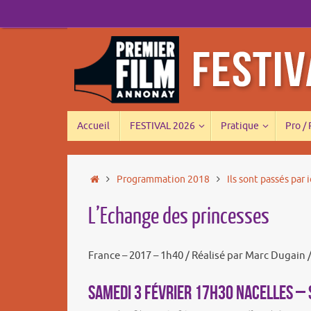
Passer
au
contenu
Passer
Accueil
FESTIVAL 2026
Pratique
Pro /
au
contenu
Accueil
Programmation 2018
Ils sont passés par i
L’Echange des princesses
France – 2017 – 1h40 / Réalisé par Marc Dugain 
SAMEDI 3 FÉVRIER 17h30 NACELLES – 