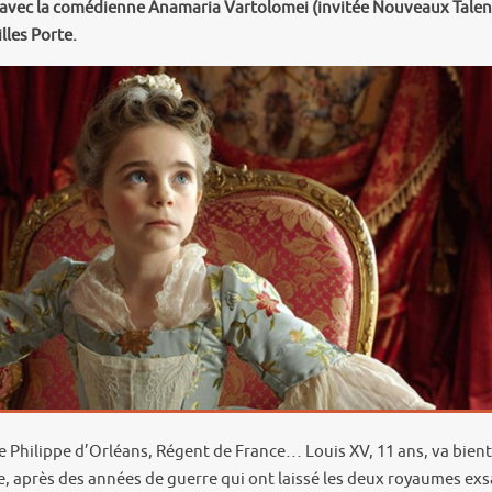
e avec la comédienne Anamaria Vartolomei (invitée Nouveaux Talents)
lles Porte.
e Philippe d’Orléans, Régent de France… Louis XV, 11 ans, va bien
, après des années de guerre qui ont laissé les deux royaumes exsan