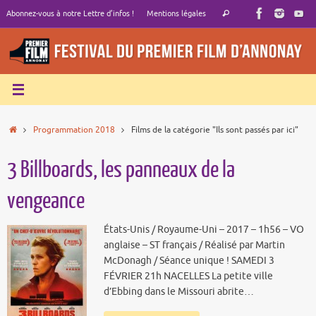
Passer
Recherche
Abonnez-vous à notre Lettre d’infos !
Mentions légales
Rechercher
au
pour
contenu
:
Accueil
Programmation 2018
Films de la catégorie "Ils sont passés par ici"
3 Billboards, les panneaux de la
vengeance
États-Unis / Royaume-Uni – 2017 – 1h56 – VO
anglaise – ST français / Réalisé par Martin
McDonagh / Séance unique ! SAMEDI 3
FÉVRIER 21h NACELLES La petite ville
d’Ebbing dans le Missouri abrite…