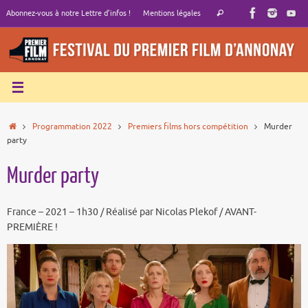
Passer
Recherche
Abonnez-vous à notre Lettre d’infos !
Mentions légales
Rechercher
au
pour
contenu
:
Accueil
Programmation 2022
Premiers films hors compétition
Murder
party
Murder party
France – 2021 – 1h30 / Réalisé par Nicolas Plekof / AVANT-
PREMIÈRE !