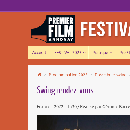
Passer
au
contenu
Passer
Accueil
FESTIVAL 2026
Pratique
Pro /
au
contenu
Accueil
Programmation 2023
Préambule swing
Swing rendez-vous
France – 2022 – 1h30 / Réalisé par Gérome Barry