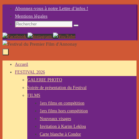
Passer
Abonnez-vous à notre Lettre d’infos !
au
Mentions légales
contenu
Recherche
Rechercher
pour
:
Passer
Accueil
au
FESTIVAL 2026
contenu
GALERIE PHOTO
Soirée de présentation du Festival
FILMS
1ers films en compétition
1ers films hors compétition
Nouveaux visages
Invitation à Karim Leklou
Carte blanche à Condor