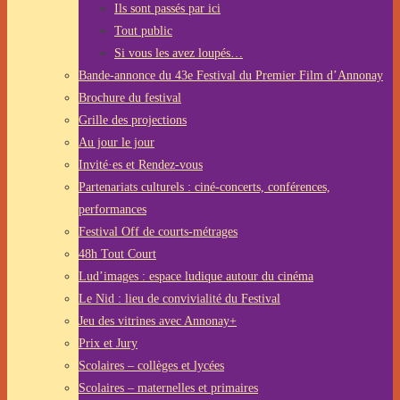
Ils sont passés par ici
Tout public
Si vous les avez loupés…
Bande-annonce du 43e Festival du Premier Film d’Annonay
Brochure du festival
Grille des projections
Au jour le jour
Invité·es et Rendez-vous
Partenariats culturels : ciné-concerts, conférences,
performances
Festival Off de courts-métrages
48h Tout Court
Lud’images : espace ludique autour du cinéma
Le Nid : lieu de convivialité du Festival
Jeu des vitrines avec Annonay+
Prix et Jury
Scolaires – collèges et lycées
Scolaires – maternelles et primaires