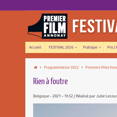
Passer
au
contenu
Passer
Accueil
FESTIVAL 2026
Pratique
Pro /
au
contenu
Accueil
Programmation 2022
Premiers films hor
Rien à foutre
Belgique – 2021 – 1h52 / Réalisé par Julie Le