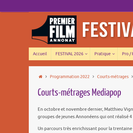
Passer
au
contenu
Passer
Accueil
FESTIVAL 2026
Pratique
Pro /
au
contenu
Accueil
Programmation 2022
Courts-métrages
Courts-métrages Mediapop
En octobre et novembre dernier, Matthieu Vigne
groupes de jeunes Annonéens qui ont réalisé 4 
Un parcours très enrichissant pour la trentain