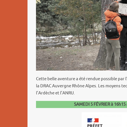
Cette belle aventure a été rendue possible par l
la DRAC Auvergne Rhône Alpes. Les moyens tech
l’Ardèche et l’ANRU.
SAMEDI 5 FÉVRIER à 16h15