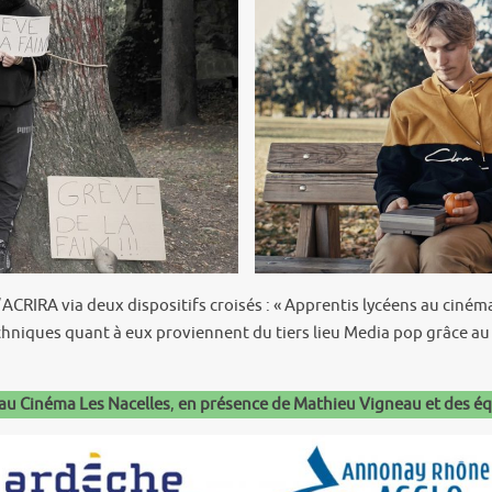
’ACRIRA via deux dispositifs croisés : « Apprentis lycéens au cinéma
niques quant à eux proviennent du tiers lieu Media pop grâce au 
au Cinéma Les Nacelles
,
en présence de Mathieu Vigneau et des éq