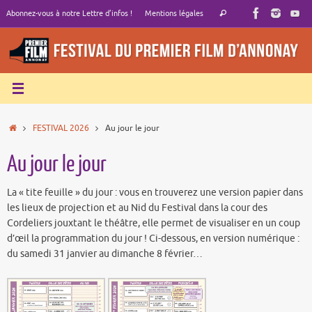
Passer
Recherche
Abonnez-vous à notre Lettre d’infos !
Mentions légales
Rechercher
au
pour
contenu
:
Accueil
FESTIVAL 2026
Au jour le jour
Au jour le jour
La « tite feuille » du jour : vous en trouverez une version papier dans
les lieux de projection et au Nid du Festival dans la cour des
Cordeliers jouxtant le théâtre, elle permet de visualiser en un coup
d’œil la programmation du jour ! Ci-dessous, en version numérique :
du samedi 31 janvier au dimanche 8 février…