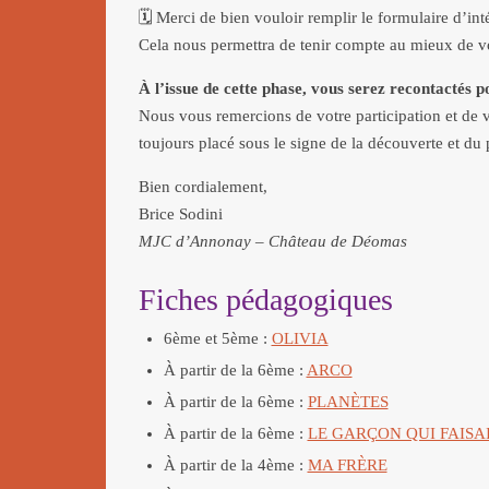
🗓️ Merci de bien vouloir remplir le formulaire d’in
Cela nous permettra de tenir compte au mieux de vo
À l’issue de cette phase, vous serez recontactés po
Nous vous remercions de votre participation et de 
toujours placé sous le signe de la découverte et du 
Bien cordialement,
Brice Sodini
MJC d’Annonay – Château de Déomas
Fiches pédagogiques
6ème et 5ème :
OLIVIA
À partir de la 6ème :
ARCO
À partir de la 6ème :
PLANÈTES
À partir de la 6ème :
LE GARÇON QUI FAISA
À partir de la 4ème :
MA FRÈRE