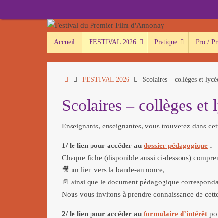
Passer
au
contenu
Passer
Accueil
FESTIVAL 2026
Pratique
Pro / Pr
au
contenu
Accueil
FESTIVAL 2026
Scolaires – collèges et lycé
Scolaires – collèges et 
Enseignants, enseignantes, vous trouverez dans cet
1/ le lien pour accéder au
dossier pédagogique
:
Chaque fiche (disponible aussi ci-dessous) compre
🎥 un lien vers la bande-annonce,
📄 ainsi que le document pédagogique corresponda
Nous vous invitons à prendre connaissance de cette
2/ le lien pour accéder au
formulaire d’intérêt
pou