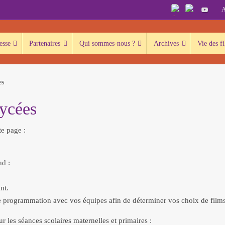
A
esse
Partenaires
Qui sommes-nous ?
Archives
Vie des fi
es
lycées
te page :
nd :
nt.
 programmation avec vos équipes afin de déterminer vos choix de films 
r les séances scolaires maternelles et primaires :