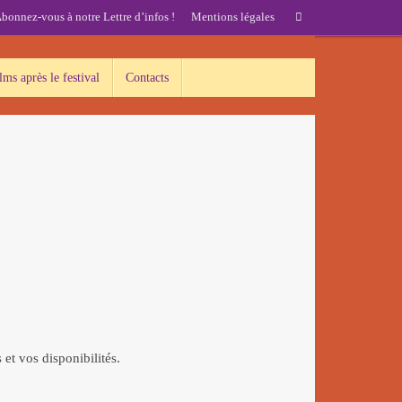
Recherche
bonnez-vous à notre Lettre d’infos !
Mentions légales
Rechercher
pour
:
lms après le festival
Contacts
et vos disponibilités.