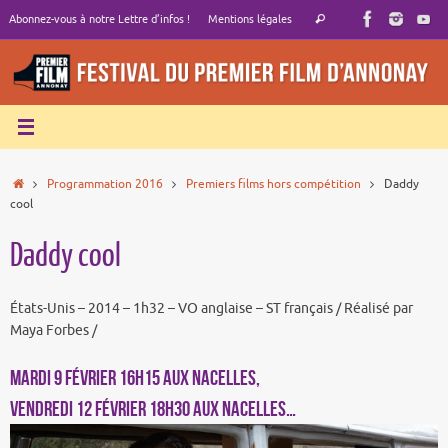
Passer
Recherche
Abonnez-vous à notre Lettre d’infos !
Mentions légales
Rechercher
au
pour
contenu
:
Accueil
Programmation 2016
Premiers films hors compétition
Daddy
cool
Daddy cool
États-Unis – 2014 – 1h32 – VO anglaise – ST français / Réalisé par
Maya Forbes /
MARDI 9 FÉVRIER 16h15 aux Nacelles,
VENDREDI 12 FÉVRIER 18h30 aux Nacelles…