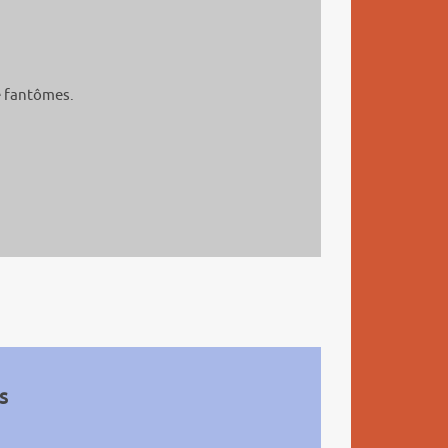
e fantômes.
s