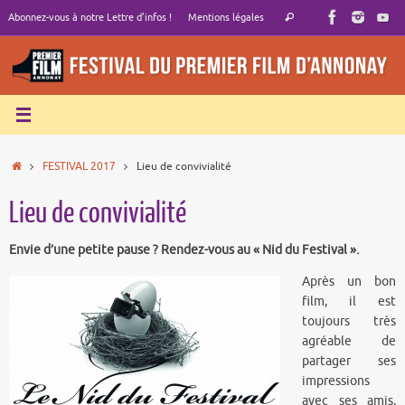
Passer
Recherche
Abonnez-vous à notre Lettre d’infos !
Mentions légales
Rechercher
au
pour
contenu
:
Accueil
FESTIVAL 2017
Lieu de convivialité
Lieu de convivialité
Envie d’une petite pause ? Rendez-vous au « Nid du Festival ».
Après un bon
film, il est
toujours très
agréable de
partager ses
impressions
avec ses amis,