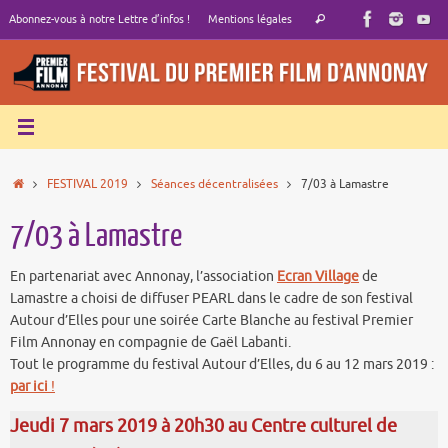
Passer
Recherche
Abonnez-vous à notre Lettre d’infos !
Mentions légales
Rechercher
au
pour
contenu
:
Accueil
FESTIVAL 2019
Séances décentralisées
7/03 à Lamastre
7/03 à Lamastre
En partenariat avec Annonay, l’association
Ecran Village
de
Lamastre a choisi de diffuser PEARL dans le cadre de son festival
Autour d’Elles pour une soirée Carte Blanche au festival Premier
Film Annonay en compagnie de Gaël Labanti.
Tout le programme du festival Autour d’Elles, du 6 au 12 mars 2019 :
par ici
!
Jeudi 7 mars 2019 à 20h30 au Centre culturel de