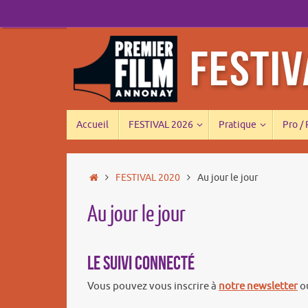
Passer
au
contenu
Passer
Accueil
FESTIVAL 2026
Pratique
Pro /
au
contenu
Accueil
FESTIVAL 2020
Au jour le jour
Au jour le jour
Le suivi connecté
Vous pouvez vous inscrire à
notre newsletter
ou