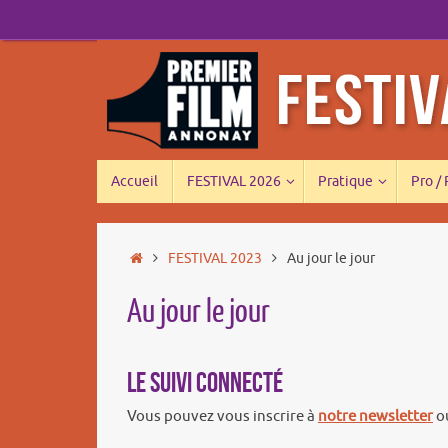
Passer
au
contenu
Passer
Accueil
FESTIVAL 2026
Pratique
Pro /
au
contenu
Accueil
FESTIVAL 2023
Au jour le jour
Au jour le jour
Le suivi connecté
Vous pouvez vous inscrire à
notre newsletter
ou