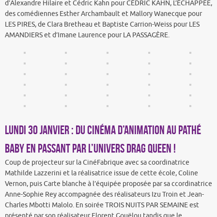
d’Alexandre Hilaire et Cédric Kahn pour CÉDRIC KAHN, L’ÉCHAPPÉE,
des comédiennes Esther Archambault et Mallory Wanecque pour
LES PIRES, de Clara Bretheau et Baptiste Carrion-Weiss pour LES
AMANDIERS et d’Imane Laurence pour LA PASSAGÈRE.
Lundi 30 janvier : du cinéma d’animation au Pathé
Baby en passant par l’univers drag queen !
Coup de projecteur sur la CinéFabrique avec sa coordinatrice
Mathilde Lazzerini et la réalisatrice issue de cette école, Coline
Vernon, puis Carte blanche à l’équipée proposée par sa ccordinatrice
Anne-Sophie Rey accompagnée des réalisateurs Izu Troin et Jean-
Charles Mbotti Malolo. En soirée TROIS NUITS PAR SEMAINE est
présenté par son réalisateur Florent Gouëlou tandis que le