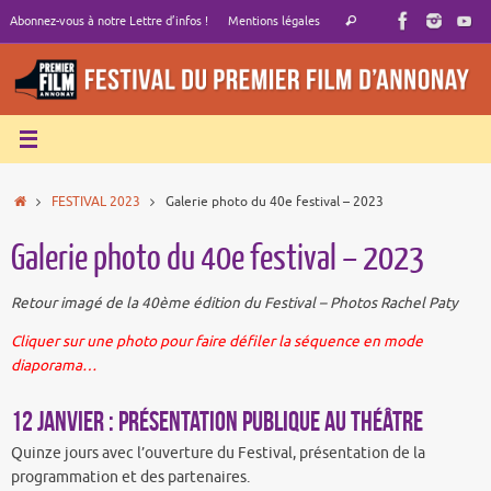
Passer
Recherche
Abonnez-vous à notre Lettre d’infos !
Mentions légales
Rechercher
au
pour
contenu
:
Accueil
FESTIVAL 2023
Galerie photo du 40e festival – 2023
Galerie photo du 40e festival – 2023
Retour imagé de la 40ème édition du Festival – Photos Rachel Paty
Cliquer sur une photo pour faire défiler la séquence en mode
diaporama…
12 janvier : Présentation publique au Théâtre
Quinze jours avec l’ouverture du Festival, présentation de la
programmation et des partenaires.