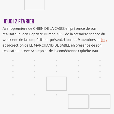
Jeudi 2 février
Avant-première de CHIEN DE LA CASSE en présence de son
réalisateur Jean-Baptiste Durand, suivi de la première séance du
week-end de la compétition : présentation des 9 membres du
jury
et projection de LE MARCHAND DE SABLE en présence de son
réalisateur Steve Achiepo et de la comédienne Ophélie Bau.
3, 4 et 5 février : Week-end de la compétition !
Vendredi, les dernières séances scolaires… Puis, les séances
accompagnées s’enchainent, à commencer par le court-métrage LES
GRANDES VACANCES en présence de sa réalisatrice Valentine Cadic
– aussi présidente du jury lycéen –, puis plusieurs premiers longs-
métrages de la compétition : DALVA, en présence de la productrice