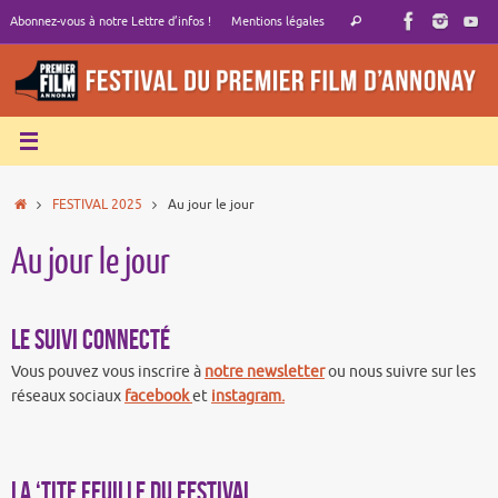
Passer
Recherche
Abonnez-vous à notre Lettre d’infos !
Mentions légales
Rechercher
au
pour
contenu
:
Accueil
FESTIVAL 2025
Au jour le jour
Au jour le jour
Le suivi connecté
Vous pouvez vous inscrire à
notre newsletter
ou nous suivre sur les
réseaux sociaux
facebook
et
instagram.
La ‘tite feuille du Festival