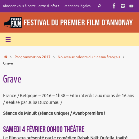
Passer
Recherche
Abonnez-vous à notre Lettre d’infos !
Mentions légales
Rechercher
au
pour
contenu
:
Accueil
Programmation 2017
Nouveaux talents du cinéma français
Grave
Grave
France / Belgique – 2016 – 1h38 – Film interdit aux moins de 16 ans
/ Réalisé par Julia Ducournau /
Séance de Minuit (séance unique) / Avant-première !
SAMEDI 4 FÉVRIER 00h00 THÉÂTRE
Le film sera présenté par le comédien Rabah Naït Oufella, invité