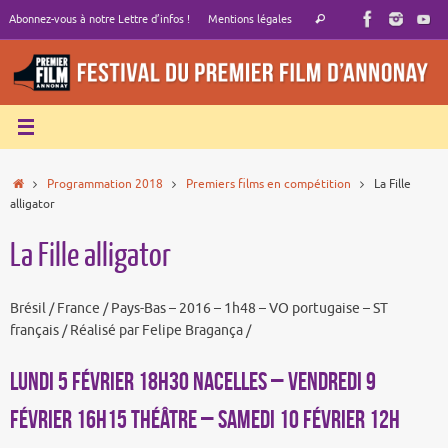
Passer
Recherche
Abonnez-vous à notre Lettre d’infos !
Mentions légales
Rechercher
au
pour
contenu
:
Accueil
Programmation 2018
Premiers films en compétition
La Fille
alligator
La Fille alligator
Brésil / France / Pays-Bas – 2016 – 1h48 – VO portugaise – ST
français / Réalisé par Felipe Bragança /
LUNDI 5 FÉVRIER 18h30 NACELLES – VENDREDI 9
FÉVRIER 16h15 THÉÂTRE – SAMEDI 10 FÉVRIER 12h