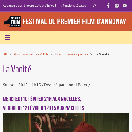
Passer
Recherche
Abonnez-vous à notre Lettre d’infos !
Mentions légales
Rechercher
au
pour
contenu
:
Accueil
Programmation 2016
Ils sont passés par ici
La Vanité
La Vanité
Suisse – 2015 – 1h15 / Réalisé par Lionel Baier /
MERCREDI 10 FÉVRIER 21h aux Nacelles,
VENDREDI 12 FÉVRIER 12h15 aux Nacelles…