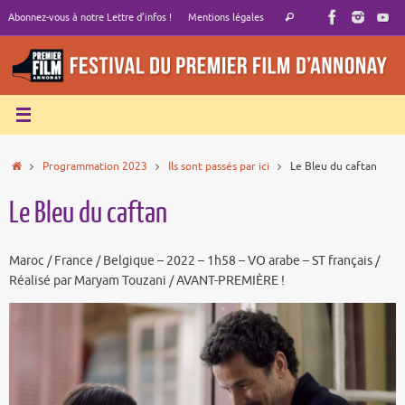
Passer
Recherche
Abonnez-vous à notre Lettre d’infos !
Mentions légales
Rechercher
au
pour
contenu
:
Accueil
Programmation 2023
Ils sont passés par ici
Le Bleu du caftan
Le Bleu du caftan
Maroc / France / Belgique – 2022 – 1h58 – VO arabe – ST français /
Réalisé par Maryam Touzani / AVANT-PREMIÈRE !