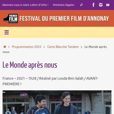
Passer
Recherche
Abonnez-vous à notre Lettre d’infos !
Mentions légales
Rechercher
au
pour
contenu
:
Accueil
Programmation 2022
Carte Blanche Tandem
Le Monde après
nous
Le Monde après nous
France – 2021 – 1h28 / Réalisé par Louda Ben Salah / AVANT-
PREMIÈRE !