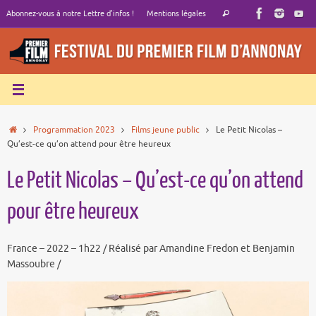
Passer
Recherche
Abonnez-vous à notre Lettre d’infos !
Mentions légales
Rechercher
au
pour
contenu
:
Accueil
Programmation 2023
Films jeune public
Le Petit Nicolas –
Qu’est-ce qu’on attend pour être heureux
Le Petit Nicolas – Qu’est-ce qu’on attend
pour être heureux
France – 2022 – 1h22 / Réalisé par Amandine Fredon et Benjamin
Massoubre /