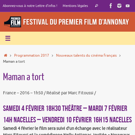
Passer
Recherche
Abonnez-vous à notre Lettre d’infos !
Mentions légales
Rechercher
au
pour
contenu
:
Accueil
Programmation 2017
Nouveaux talents du cinéma français
Maman a tort
Maman a tort
France – 2016 – 1h50 / Réalisé par Marc Fitoussi /
SAMEDI 4 FÉVRIER 18h30 THÉÂTRE – MARDI 7 FÉVRIER
14h NACELLES – VENDREDI 10 FÉVRIER 16h15 NACELLES
Samedi 4 février le film sera suivi d’un échange avec le réalisateur