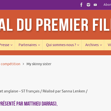
Abonn
 Presse
Partenaires
Qui sommes-nous ?
Archives
Vi
s compétition
My skinny sister
t anglaise – ST français / Réalisé par Sanna Lenken /
présenté par Matthieu Darras),