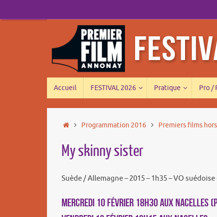
Passer
au
contenu
Passer
Accueil
FESTIVAL 2026
Pratique
Pro /
au
contenu
Accueil
Programmation 2016
Premiers films hor
My skinny sister
Suède / Allemagne – 2015 – 1h35 – VO suédoise e
MERCREDI 10 FÉVRIER 18h30 aux Nacelles (