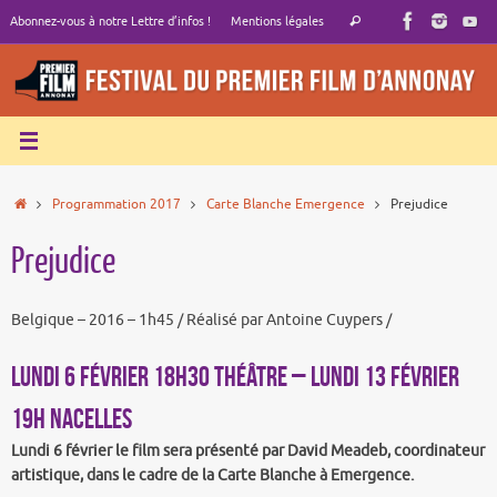
Passer
Recherche
Abonnez-vous à notre Lettre d’infos !
Mentions légales
Rechercher
au
pour
contenu
:
Accueil
Programmation 2017
Carte Blanche Emergence
Prejudice
Prejudice
Belgique – 2016 – 1h45 / Réalisé par Antoine Cuypers /
LUNDI 6 FÉVRIER 18h30 THÉÂTRE – LUNDI 13 FÉVRIER
19h NACELLES
Lundi 6 février le film sera présenté par David Meadeb, coordinateur
artistique, dans le cadre de la Carte Blanche à Emergence.