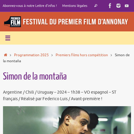
Passer
Recherche
Abonnez-vous à notre Lettre d’infos !
Mentions légales
Rechercher
au
pour
contenu
:
Accueil
Programmation 2025
Premiers films hors compétition
Simon de
la montaña
Simon de la montaña
Argentine / Chili / Uruguay – 2024 – 1h38 – VO espagnol – ST
français / Réalisé par Federico Luis / Avant-première !