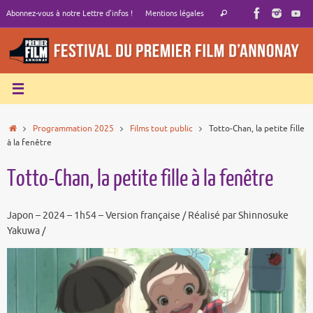
Passer
Recherche
Abonnez-vous à notre Lettre d’infos !
Mentions légales
Rechercher
au
pour
contenu
:
Accueil
Programmation 2025
Films tout public
Totto-Chan, la petite fille
à la fenêtre
Totto-Chan, la petite fille à la fenêtre
Japon – 2024 – 1h54 – Version française / Réalisé par Shinnosuke
Yakuwa /