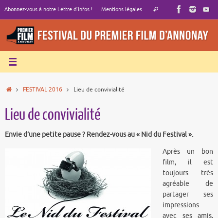
Passer
Recherche
Abonnez-vous à notre Lettre d’infos !
Mentions légales
Rechercher
au
pour
contenu
:
Accueil
FESTIVAL 2016
Lieu de convivialité
Lieu de convivialité
Envie d’une petite pause ? Rendez-vous au « Nid du Festival ».
Après un bon
film, il est
toujours très
agréable de
partager ses
impressions
avec ses amis,