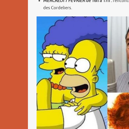
MERCREDI 7 FÉVRIER de 16h à 17h :
rencontr
des Cordeliers.