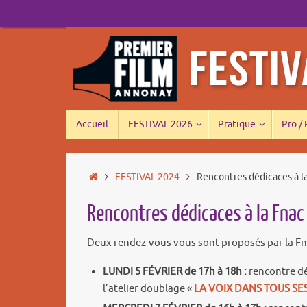
Passer
au
contenu
Passer
Accueil
FESTIVAL 2026
Pratique
Pro /
au
contenu
Accueil
FESTIVAL 2024
Rencontres dédicaces à l
Rencontres dédicaces à la Fnac
Deux rendez-vous vous sont proposés par la Fna
LUNDI 5 FÉVRIER de 17h à 18h :
rencontre dé
l’atelier doublage «
LA VOIX DANS TOUS SE