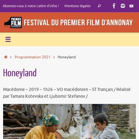
Passer
Recherche
Abonnez-vous à notre Lettre d’infos !
Mentions légales
Rechercher
au
pour
contenu
:
Accueil
Programmation 2021
Honeyland
Honeyland
Macédoine – 2019 – 1h26 – VO macédonien – ST français / Réalisé
par Tamara Kotevska et Ljubomir Stefanov /