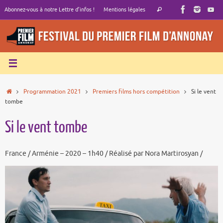
Passer
Recherche
Abonnez-vous à notre Lettre d’infos !
Mentions légales
Rechercher
au
pour
contenu
:
Accueil
Programmation 2021
Premiers films hors compétition
Si le vent
tombe
Si le vent tombe
France / Arménie – 2020 – 1h40 / Réalisé par Nora Martirosyan /