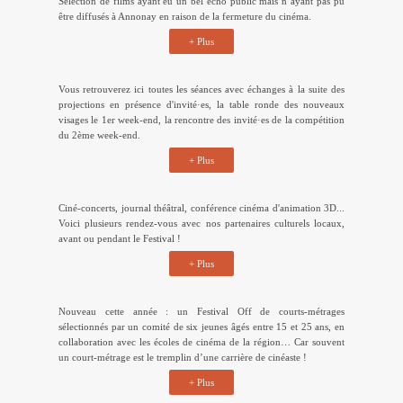
visages le 1er week-end, la rencontre des invité·es de la compétition
du 2ème week-end.
+ Plus
Ciné-concerts, journal théâtral, conférence cinéma d'animation 3D...
Voici plusieurs rendez-vous avec nos partenaires culturels locaux,
avant ou pendant le Festival !
+ Plus
Nouveau cette année : un Festival Off de courts-métrages
sélectionnés par un comité de six jeunes âgés entre 15 et 25 ans, en
collaboration avec les écoles de cinéma de la région… Car souvent
un court-métrage est le tremplin d’une carrière de cinéaste !
+ Plus
Le marathon vidéo 48h tout court, saison 9 !
+ Plus
Un espace ludique de pratique et découverte du cinéma : l'occasion