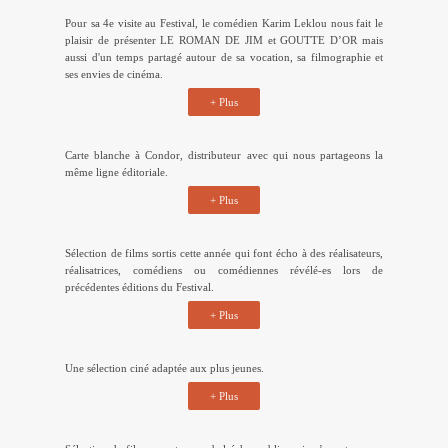
Carte blanche à Condor, distributeur avec qui nous partageons la
même ligne éditoriale.
+ Plus
Sélection de films sortis cette année qui font écho à des réalisateurs,
réalisatrices, comédiens ou comédiennes révélé-es lors de
précédentes éditions du Festival.
+ Plus
Une sélection ciné adaptée aux plus jeunes.
+ Plus
Sélection de films ayant eu un bel écho public mais n’ayant pas pu
être diffusés à Annonay en raison de la fermeture du cinéma.
+ Plus
Vous retrouverez ici toutes les séances avec échanges à la suite des
projections en présence d'invité·es, la table ronde des nouveaux