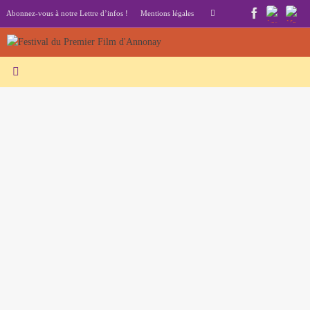
Passer
Recherche
Abonnez-vous à notre Lettre d’infos !
Mentions légales
Rechercher
au
pour
contenu
: