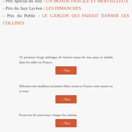
10 premiers longs métrages de fiction venus de tous pays et inédits
dans les salles en France.
+ Plus
Sélection des meilleurs premiers films sortis en France cette année ou
à venir.
+ Plus
Focus sur les nouveaux visages du cinéma.
+ Plus
Pour sa 4e visite au Festival, le comédien Karim Leklou nous fait le
plaisir de présenter LE ROMAN DE JIM et GOUTTE D’OR mais
aussi d'un temps partagé autour de sa vocation, sa filmographie et
ses envies de cinéma.
+ Plus