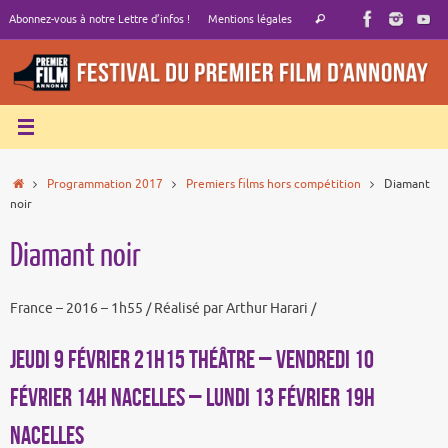
Passer
Recherche
Abonnez-vous à notre Lettre d’infos !
Mentions légales
Rechercher
au
pour
contenu
:
Accueil
Programmation 2017
Premiers films hors compétition
Diamant
noir
Diamant noir
France – 2016 – 1h55 / Réalisé par Arthur Harari /
JEUDI 9 FÉVRIER 21h15 THÉÂTRE – VENDREDI 10
FÉVRIER 14h NACELLES – LUNDI 13 FÉVRIER 19h
NACELLES