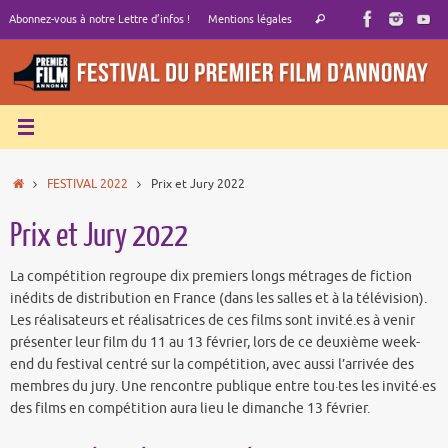
Passer
Recherche
Abonnez-vous à notre Lettre d’infos !
Mentions légales
Rechercher
au
pour
contenu
:
Accueil
FESTIVAL 2022
Prix et Jury 2022
Prix et Jury 2022
La compétition regroupe dix premiers longs métrages de fiction
inédits de distribution en France (dans les salles et à la télévision).
Les réalisateurs et réalisatrices de ces films sont invité.es à venir
présenter leur film du 11 au 13 février, lors de ce deuxième week-
end du festival centré sur la compétition, avec aussi l’arrivée des
membres du jury. Une rencontre publique entre tou·tes les invité·es
des films en compétition aura lieu le dimanche 13 février.