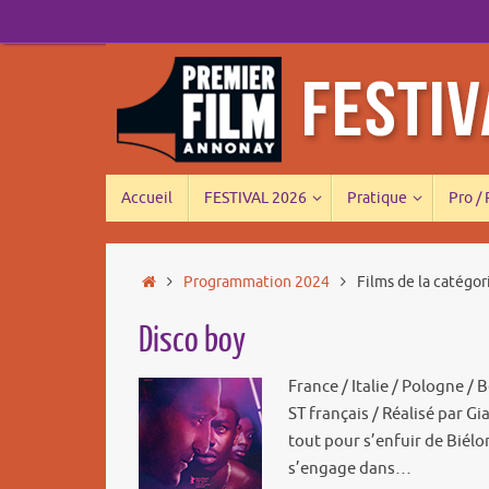
Passer
au
contenu
Passer
Accueil
FESTIVAL 2026
Pratique
Pro /
au
contenu
Accueil
Programmation 2024
Films de la catégo
Disco boy
France / Italie / Pologne / 
ST français / Réalisé par G
tout pour s’enfuir de Biélor
s’engage dans…