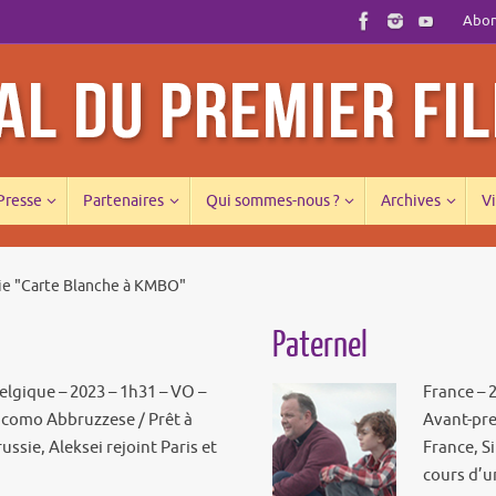
Abonn
 Presse
Partenaires
Qui sommes-nous ?
Archives
Vi
rie "Carte Blanche à KMBO"
Paternel
Belgique – 2023 – 1h31 – VO –
France – 
iacomo Abbruzzese / Prêt à
Avant-pre
ussie, Aleksei rejoint Paris et
France, S
cours d’u