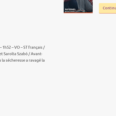
Continu
– 1h52 – VO – ST français /
et Sarolta Szabó / Avant-
 la sécheresse a ravagé la