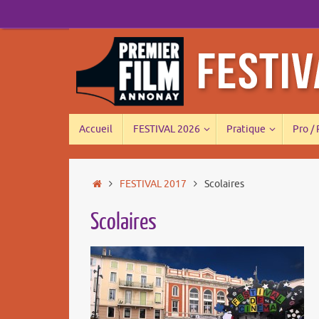
Passer
au
contenu
Passer
Accueil
FESTIVAL 2026
Pratique
Pro /
au
contenu
Accueil
FESTIVAL 2017
Scolaires
Scolaires