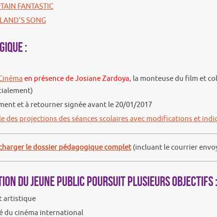
TAIN FANTASTIC
LAND’S SONG
ique :
 Cinéma
en présence de Josiane Zardoya
, la monteuse du film et col
tialement)
ement et à retourner signée avant le 20/01/2017
lle des projections des séances scolaires avec modifications et ind
charger le dossier pédagogique complet
(incluant le courrier env
tion du jeune public poursuit plusieurs objectifs 
t artistique
ité du cinéma international