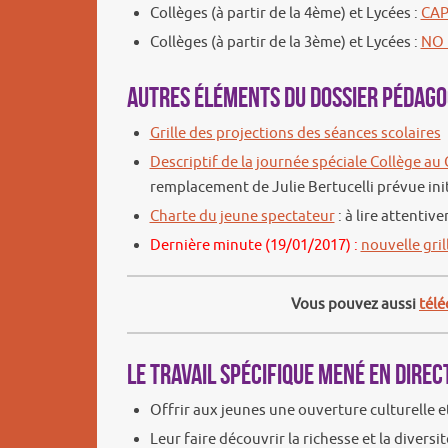
Collèges (à partir de la 4ème) et Lycées :
CAP
Collèges (à partir de la 3ème) et Lycées :
NO 
Autres éléments du dossier pédagog
Grille des projections des séances scolaires
Descriptif de la journée spéciale Collège au
remplacement de Julie Bertucelli prévue ini
Charte du jeune spectateur
: à lire attentiv
Dernière minute (19/01/2017) :
nouvelle gri
Vous pouvez aussi
télé
Le travail spécifique mené en direc
Offrir aux jeunes une ouverture culturelle e
Leur faire découvrir la richesse et la divers